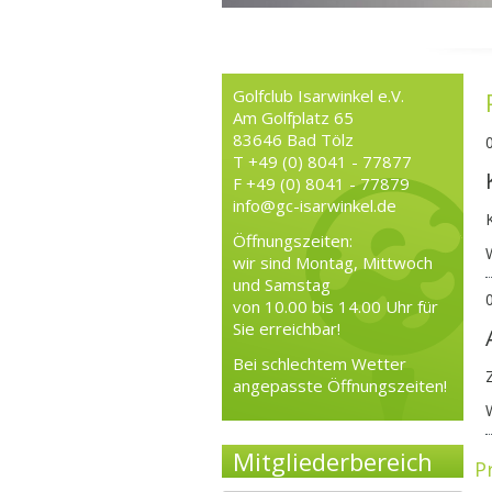
Golfclub Isarwinkel e.V.
Am Golfplatz 65
83646 Bad Tölz
T +49 (0) 8041 - 77877
F +49 (0) 8041 - 77879
info@gc-isarwinkel.de
Öffnungszeiten:
wir sind Montag, Mittwoch
und Samstag
von 10.00 bis 14.00 Uhr für
Sie erreichbar!
Bei schlechtem Wetter
angepasste Öffnungszeiten!
Mitgliederbereich
P