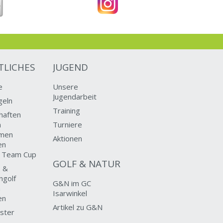
TLICHES
JUGEND
e
Unsere
Jugendarbeit
geln
Training
haften
n
Turniere
men
Aktionen
en
d Team Cup
GOLF & NATUR
 &
ngolf
G&N im GC
n
Isarwinkel
en
Artikel zu G&N
ster