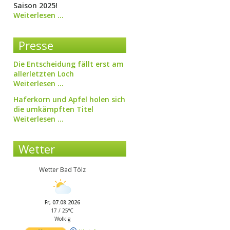
Saison 2025!
Turniere
Weiterlesen …
Presse
Die Entscheidung fällt erst am
allerletzten Loch
Die
Weiterlesen …
Entscheidung
Haferkorn und Apfel holen sich
fällt
die umkämpften Titel
erst
Haferkorn
Weiterlesen …
am
und
allerletzten
Apfel
Loch
Wetter
holen
sich
die
Wetter Bad Tölz
umkämpften
Titel
Fr, 07.08.2026
17 / 25°C
Wolkig