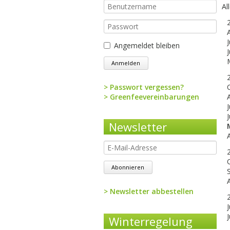
Benutzername
Al
Passwort
J
Angemeldet bleiben
Anmelden
Passwort vergessen?
Navigation
Greenfeevereinbarungen
überspringen
J
Newsletter
E-
Mail-
Adresse
Abonnieren
Newsletter abbestellen
Navigation
J
überspringen
Winterregelung