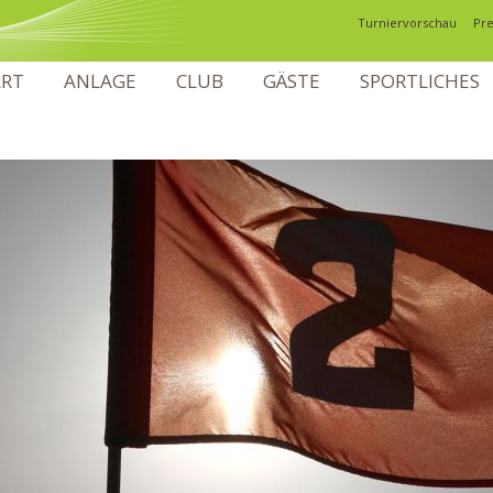
Navigation
Turniervorschau
Pre
überspringen
VIGATION
ART
ANLAGE
CLUB
GÄSTE
SPORTLICHES
ERSPRINGEN