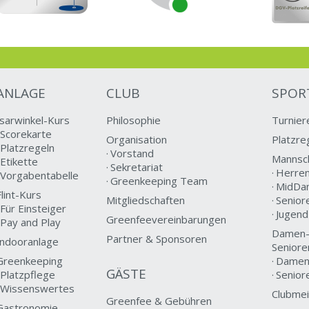
ANLAGE
CLUB
SPOR
Isarwinkel-Kurs
Philosophie
Turnier
Scorekarte
Organisation
Platzre
Platzregeln
Vorstand
Mannsc
Etikette
Sekretariat
Herre
Vorgabentabelle
Greenkeeping Team
MidDa
Flint-Kurs
Mitgliedschaften
Senior
Für Einsteiger
Jugen
Greenfeevereinbarungen
Pay and Play
Damen-
Partner & Sponsoren
Indooranlage
Seniore
Greenkeeping
Dame
GÄSTE
Platzpflege
Senior
Wissenswertes
Clubmei
Greenfee & Gebühren
Gastronomie