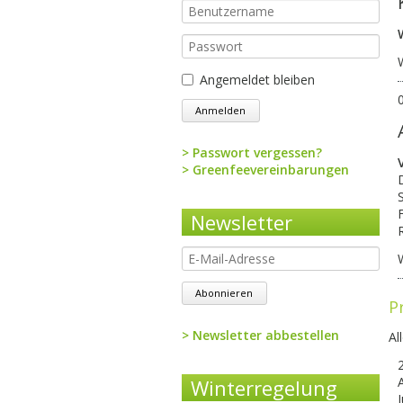
Benutzername
Passwort
Angemeldet bleiben
Anmelden
Passwort vergessen?
Navigation
Greenfeevereinbarungen
überspringen
Newsletter
E-
Mail-
Adresse
Abonnieren
P
Newsletter abbestellen
Al
Navigation
überspringen
Winterregelung
J