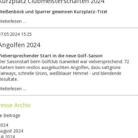
Kurzplatz Clubmeisterschaften 2024
Weißenböck und Sparrer
gewinnen Kurzplatz-Titel
Kurzplatz
Weiterlesen …
Clubmeisterschaften
2024
07.05.2024 15:25
Angolfen 2024
Vielversprechender Start in die neue Golf-Saison
Der Saisonstart beim Golfclub Isarwinkel war vielversprechend: 72
Startern beim restlos ausgebuchten Angolfen, dazu sattgrüne
Fairways, schnelle Grüns, weißblauer Himmel - und blendende
Resultate.
Angolfen
Weiterlesen …
2024
resse Archiv
le Beiträge
2024
August 2024
uli 2024