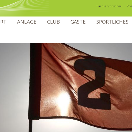
Navigation
Turniervorschau
Pre
überspringen
VIGATION
ART
ANLAGE
CLUB
GÄSTE
SPORTLICHES
ERSPRINGEN