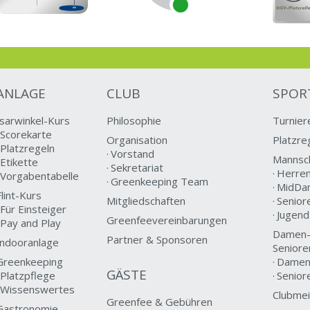
ANLAGE
CLUB
SPOR
Isarwinkel-Kurs
Philosophie
Turnier
Scorekarte
Organisation
Platzre
Platzregeln
Vorstand
Mannsc
Etikette
Sekretariat
Herre
Vorgabentabelle
Greenkeeping Team
MidDa
Flint-Kurs
Mitgliedschaften
Senior
Für Einsteiger
Jugen
Greenfeevereinbarungen
Pay and Play
Damen-
Partner & Sponsoren
Indooranlage
Seniore
Greenkeeping
Dame
GÄSTE
Platzpflege
Senior
Wissenswertes
Clubmei
Greenfee & Gebühren
Gastronomie