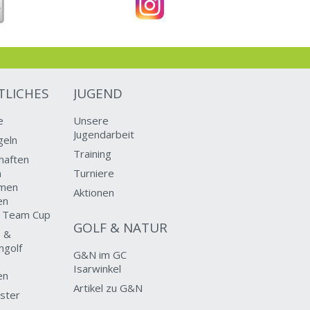
TLICHES
JUGEND
e
Unsere
Jugendarbeit
geln
Training
haften
n
Turniere
men
Aktionen
en
d Team Cup
GOLF & NATUR
 &
ngolf
G&N im GC
n
Isarwinkel
en
Artikel zu G&N
ster