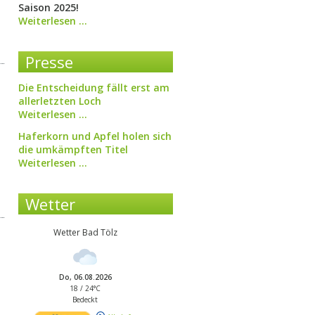
Saison 2025!
Turniere
Weiterlesen …
Presse
Die Entscheidung fällt erst am
allerletzten Loch
Die
Weiterlesen …
Entscheidung
Haferkorn und Apfel holen sich
fällt
die umkämpften Titel
erst
Haferkorn
Weiterlesen …
am
und
allerletzten
Apfel
Loch
Wetter
holen
sich
die
Wetter Bad Tölz
umkämpften
Titel
Do, 06.08.2026
18 / 24°C
Bedeckt