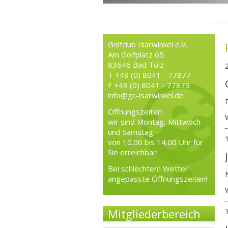
Golfclub Isarwinkel e.V.
Am Golfplatz 65
83646 Bad Tölz
T +49 (0) 8041 - 77877
F +49 (0) 8041 - 77879
info@gc-isarwinkel.de
Öffnungszeiten:
wir sind Montag, Mittwoch
und Samstag
von 10.00 bis 14.00 Uhr für
Sie erreichbar!
Bei schlechtem Wetter
angepasste Öffnungszeiten!
Mitgliederbereich